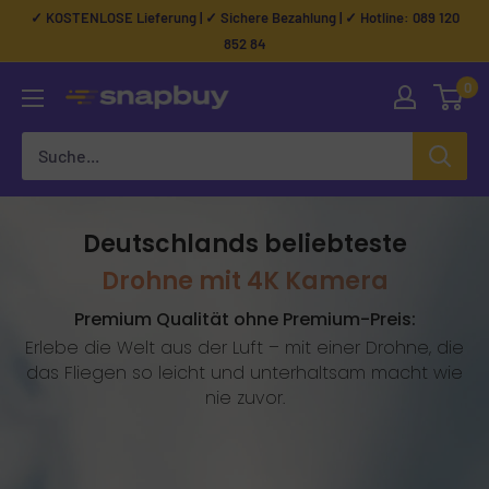
Direkt
✓ KOSTENLOSE Lieferung | ✓ Sichere Bezahlung | ✓ Hotline: 089 120
zum
852 84
Inhalt
0
Snapbuy
Deutschlands beliebteste
Drohne mit 4K Kamera
Premium Qualität ohne Premium-Preis:
Erlebe die Welt aus der Luft – mit einer Drohne, die
das Fliegen so leicht und unterhaltsam macht wie
nie zuvor.